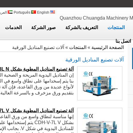
English
Português
العرب
Quanzhou Chuangda Machinery Man
المنتجات
التعريف بالشركة
صور الشركة
الخدمات
اتصل بنا
الصفحة الرئيسية
»
المنتجات
» آلات تصنيع المناديل الورقية
آلات تصنيع المناديل الورقية
آلة تصنيع المناديل المطوية بشكل N
3L
إن المناديل اليدوية المريحة و الصحية ا
بنا يتم إسخدامها على نطاق واسع في الف
لأنواع عديدة من ورق القاعدة، فإن آلة ت
بتقديم ورق مزخرف و بالسرعة العالية ن
العد من خلال عملية واحدة.
آلة تصنيع المناديل المطوية بشكل V
7L
إنها مناسبة لنطاق واسع من ورق القاعدة
بشكل V
CDH-V-7L
يتم إستخدامها عل
للمناديل اليدوية 